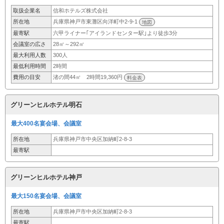
取扱企業名
信和ホテルズ株式会社
所在地
兵庫県神戸市東灘区向洋町中2-9-1
地図
最寄駅
六甲ライナー｢アイランドセンター駅｣より徒歩3分
会議室の広さ
28㎡～292㎡
最大利用人数
300人
最低利用時間
2時間
費用の目安
渚の間44㎡ 2時間19,360円
料金表
グリーンヒルホテル明石
最大400名宴会場、会議室
所在地
兵庫県神戸市中央区加納町2-8-3
最寄駅
グリーンヒルホテル神戸
最大150名宴会場、会議室
所在地
兵庫県神戸市中央区加納町2-8-3
最寄駅