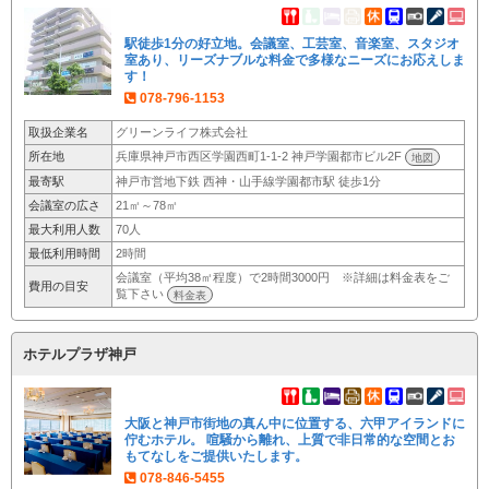
駅徒歩1分の好立地。会議室、工芸室、音楽室、スタジオ
室あり、リーズナブルな料金で多様なニーズにお応えしま
す！
078-796-1153
取扱企業名
グリーンライフ株式会社
所在地
兵庫県神戸市西区学園西町1-1-2 神戸学園都市ビル2F
地図
最寄駅
神戸市営地下鉄 西神・山手線学園都市駅 徒歩1分
会議室の広さ
21㎡～78㎡
最大利用人数
70人
最低利用時間
2時間
会議室（平均38㎡程度）で2時間3000円 ※詳細は料金表をご
費用の目安
覧下さい
料金表
ホテルプラザ神戸
大阪と神戸市街地の真ん中に位置する、六甲アイランドに
佇むホテル。 喧騒から離れ、上質で非日常的な空間とお
もてなしをご提供いたします。
078-846-5455