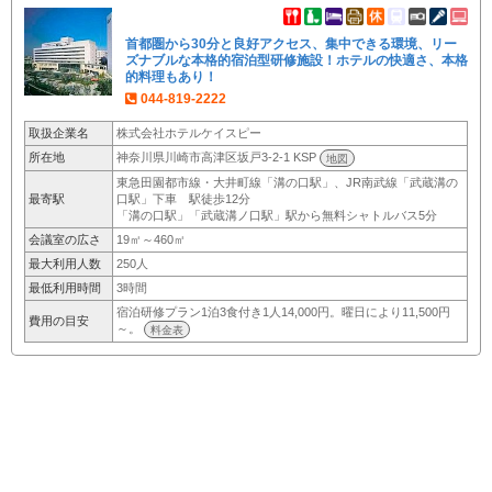
首都圏から30分と良好アクセス、集中できる環境、リー
ズナブルな本格的宿泊型研修施設！ホテルの快適さ、本格
的料理もあり！
044-819-2222
取扱企業名
株式会社ホテルケイスピー
所在地
神奈川県川崎市高津区坂戸3-2-1 KSP
地図
東急田園都市線・大井町線「溝の口駅」、JR南武線「武蔵溝の
最寄駅
口駅」下車 駅徒歩12分
「溝の口駅」「武蔵溝ノ口駅」駅から無料シャトルバス5分
会議室の広さ
19㎡～460㎡
最大利用人数
250人
最低利用時間
3時間
宿泊研修プラン1泊3食付き1人14,000円。曜日により11,500円
費用の目安
～。
料金表