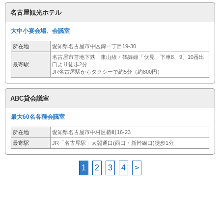
名古屋観光ホテル
大中小宴会場、会議室
所在地
愛知県名古屋市中区錦一丁目19-30
名古屋市営地下鉄 東山線・鶴舞線「伏見」下車8、9、10番出
最寄駅
口より徒歩2分
JR名古屋駅からタクシーで約5分（約800円）
ABC貸会議室
最大60名各種会議室
所在地
愛知県名古屋市中村区椿町16-23
最寄駅
JR「名古屋駅」太閤通口(西口・新幹線口)徒歩1分
1
2
3
4
>