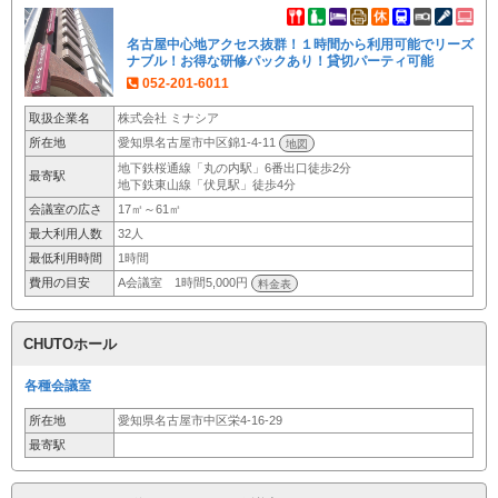
名古屋中心地アクセス抜群！１時間から利用可能でリーズ
ナブル！お得な研修パックあり！貸切パーティ可能
052-201-6011
取扱企業名
株式会社 ミナシア
所在地
愛知県名古屋市中区錦1-4-11
地図
地下鉄桜通線「丸の内駅」6番出口徒歩2分
最寄駅
地下鉄東山線「伏見駅」徒歩4分
会議室の広さ
17㎡～61㎡
最大利用人数
32人
最低利用時間
1時間
費用の目安
A会議室 1時間5,000円
料金表
CHUTOホール
各種会議室
所在地
愛知県名古屋市中区栄4-16-29
最寄駅